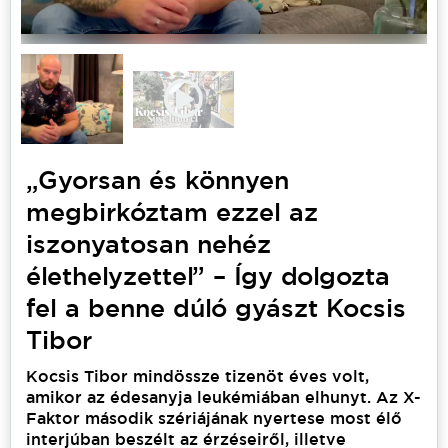
dolgozta
fel
a
benne
dúló
„Gyorsan és könnyen
gyászt
megbirkóztam ezzel az
iszonyatosan nehéz
Kocsis
élethelyzettel” – Így dolgozta
Tibor
fel a benne dúló gyászt Kocsis
Tibor
Kocsis Tibor mindössze tizenöt éves volt, 
amikor az édesanyja leukémiában elhunyt. Az X-
Faktor második szériájának nyertese most élő 
interjúban beszélt az érzéseiről, illetve 