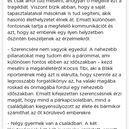
és csak arról tud mesélni, ahogyan ő megélte ezt a
tragédiát. Viszont bízik abban, hogy a saját
tapasztalataival másoknak is tud segíteni, akik
hasonló élethelyzetet élnek át. Emiatt különösen
fontosnak tartja a megfelelő kommunikációt és
azt, hogy az emberek egy ilyen helyzetben
őszintén beszéljenek az érzelmeikről.
- Szerencsére nem vagyok egyedül. A nehezebb
pillanatokat meg tudom élni a párommal, ami
különösen fontos ebben az időszakban – kezd
mesélni a magánéletéről Kocsis Tibi, aki a Blikk
riporterének még azt is elárulta, hogy szerinte az a
legrosszabb forgatókönyv az, ha valaki magába
roskad és önmagába fordul egy nehezebb
időszakban. Emiatt kifejezetten szerencsésnek érzi
magát, hogy mind a párkapcsolatban, mind a
családjában kiegyensúlyozott az élete és bármikor
számíthat az őt körülvevő emberekre.
- Négy gyermek van a családban. A két