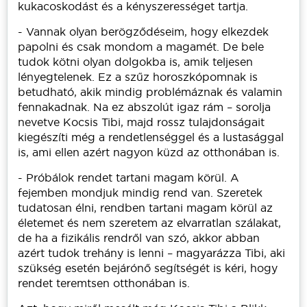
kukacoskodást és a kényszerességet tartja.
- Vannak olyan berögződéseim, hogy elkezdek
papolni és csak mondom a magamét. De bele
tudok kötni olyan dolgokba is, amik teljesen
lényegtelenek. Ez a szűz horoszkópomnak is
betudható, akik mindig problémáznak és valamin
fennakadnak. Na ez abszolút igaz rám – sorolja
nevetve Kocsis Tibi, majd rossz tulajdonságait
kiegészíti még a rendetlenséggel és a lustasággal
is, ami ellen azért nagyon küzd az otthonában is.
- Próbálok rendet tartani magam körül. A
fejemben mondjuk mindig rend van. Szeretek
tudatosan élni, rendben tartani magam körül az
életemet és nem szeretem az elvarratlan szálakat,
de ha a fizikális rendről van szó, akkor abban
azért tudok trehány is lenni – magyarázza Tibi, aki
szükség esetén bejárónő segítségét is kéri, hogy
rendet teremtsen otthonában is.