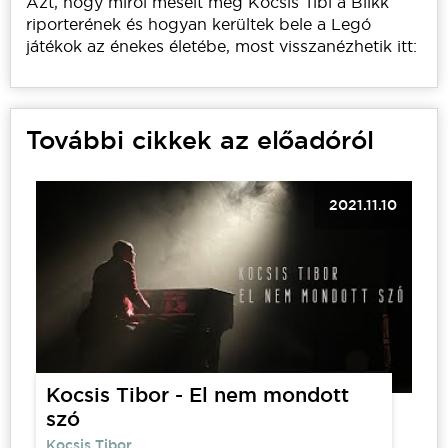
Azt, hogy miről mesélt még Kocsis Tibi a Blikk
riporterének és hogyan kerültek bele a Legó
játékok az énekes életébe, most visszanézhetik itt:
További cikkek az előadóról
2021.11.10
Kocsis Tibor - El nem mondott
szó
Kocsis Tibor