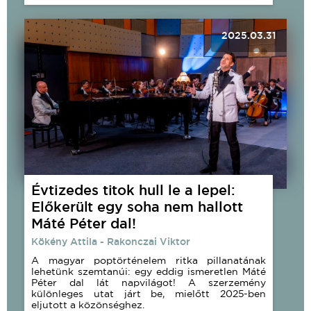
2025.03.31
Évtizedes titok hull le a lepel:
Előkerült egy soha nem hallott
Máté Péter dal!
Kökény Attila - Rakonczai Viktor
A magyar poptörténelem ritka pillanatának
lehetünk szemtanúi: egy eddig ismeretlen Máté
Péter dal lát napvilágot! A szerzemény
különleges utat járt be, mielőtt 2025-ben
eljutott a közönséghez.