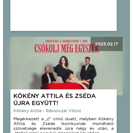
2025.02.17
KÖKÉNY ATTILA ÉS ZSÉDA
ÚJRA EGYÜTT!
Kökény Attila - Rakonczai Viktor
Megérkezett a „ć" című duett, melyben Kökény
Attila és Zséda ikonikusnak mondható
szövetsége elevenedik újra négy év után, a