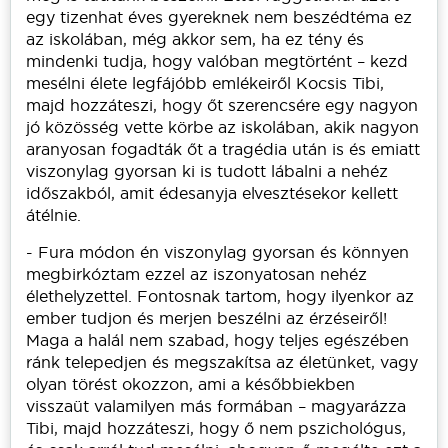
egy tizenhat éves gyereknek nem beszédtéma ez
az iskolában, még akkor sem, ha ez tény és
mindenki tudja, hogy valóban megtörtént – kezd
mesélni élete legfájóbb emlékeiről Kocsis Tibi,
majd hozzáteszi, hogy őt szerencsére egy nagyon
jó közösség vette körbe az iskolában, akik nagyon
aranyosan fogadták őt a tragédia után is és emiatt
viszonylag gyorsan ki is tudott lábalni a nehéz
időszakból, amit édesanyja elvesztésekor kellett
átélnie.
- Fura módon én viszonylag gyorsan és könnyen
megbirkóztam ezzel az iszonyatosan nehéz
élethelyzettel. Fontosnak tartom, hogy ilyenkor az
ember tudjon és merjen beszélni az érzéseiről!
Maga a halál nem szabad, hogy teljes egészében
ránk telepedjen és megszakítsa az életünket, vagy
olyan törést okozzon, ami a későbbiekben
visszaüt valamilyen más formában – magyarázza
Tibi, majd hozzáteszi, hogy ő nem pszichológus,