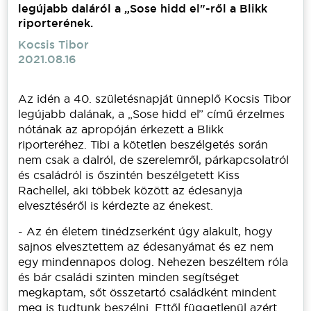
legújabb daláról a „Sose hidd el"-ről a Blikk 
riporterének.
Kocsis Tibor
2021.08.16
Az idén a 40. születésnapját ünneplő Kocsis Tibor
legújabb dalának, a „Sose hidd el” című érzelmes
nótának az apropóján érkezett a Blikk
riporteréhez. Tibi a kötetlen beszélgetés során
nem csak a dalról, de szerelemről, párkapcsolatról
és családról is őszintén beszélgetett Kiss
Rachellel, aki többek között az édesanyja
elvesztéséről is kérdezte az énekest.
- Az én életem tinédzserként úgy alakult, hogy
sajnos elvesztettem az édesanyámat és ez nem
egy mindennapos dolog. Nehezen beszéltem róla
és bár családi szinten minden segítséget
megkaptam, sőt összetartó családként mindent
meg is tudtunk beszélni. Ettől függetlenül azért