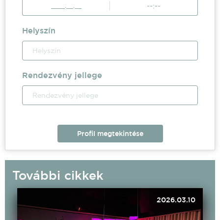
Helyszín
Rendezvény jellege
Profil megtekintése
További cikkek
2026.03.10