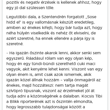
pozitív és negatív érzések is kellenek ahhoz, hogy
egy jó dal szülessen tőle.
Legutóbbi dala, a Szentendrén forgatott „Sose
hidd el” is egy vallomásnak készült eredetileg,
amiben az énekes kifejti, hogy bár tudja azt, hogy
néha hülyén viselkedik és nehéz őt elviselni, de
azért szeretné, ha ennek ellenére a párja így is
szeretné.
- Ha igazán őszinte akarok lenni, akkor senki sem
egyszerű. Ráadásul rólam van egy olyan kép,
hogy én egy tündi-bündi szerethető cuki maci
vagyok, akit kenyérre lehet kenni. Viszont van egy
olyan énem is, amit csak azok ismernek, akik
igazán közel állnak hozzám – vallja önmagáról az
énekes, majd hozzáteszi: nem tartja magát
szívtipró típusnak, viszont az érzelmeket jól át
tudja adni a közönségének a dalaiban. Kocsis Tibi
a Blikk riporterének azt is őszintén elmondta,
hogy legrosszabb tulajdonságai között a