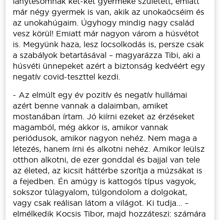
lánytesómnak két-két gyermeke született, emiatt
már négy gyermek is van, akik az unokaöcséim és
az unokahúgaim. Úgyhogy mindig nagy család
vesz körül! Emiatt már nagyon várom a húsvétot
is. Megyünk haza, lesz locsolkodás is, persze csak
a szabályok betartásával – magyarázza Tibi, aki a
húsvéti ünnepeket azért a biztonság kedvéért egy
negatív covid-teszttel kezdi.
- Az elmúlt egy év pozitív és negatív hullámai
azért benne vannak a dalaimban, amiket
mostanában írtam. Jó kiírni ezeket az érzéseket
magamból, még akkor is, amikor vannak
periódusok, amikor nagyon nehéz. Nem maga a
létezés, hanem írni és alkotni nehéz. Amikor leülsz
otthon alkotni, de ezer gonddal és bajjal van tele
az életed, az kicsit háttérbe szorítja a múzsákat is
a fejedben. Én amúgy is kattogós típus vagyok,
sokszor túlagyalom, túlgondolom a dolgokat,
vagy csak reálisan látom a világot. Ki tudja... –
elmélkedik Kocsis Tibor, majd hozzáteszi: számára