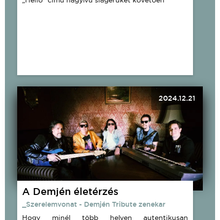
„Hello” című nagyívű slágerüket követően
2024.12.21
A Demjén életérzés
_Szerelemvonat - Demjén Tribute zenekar
Hogy minél több helyen autentikusan